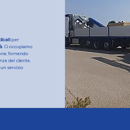
dicati
per
à
. Ci occupiamo
ione, fornendo
nze del cliente.
 un servizio