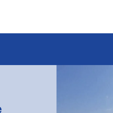
ome
Chi siamo
Servizi
La flotta
Contat
e