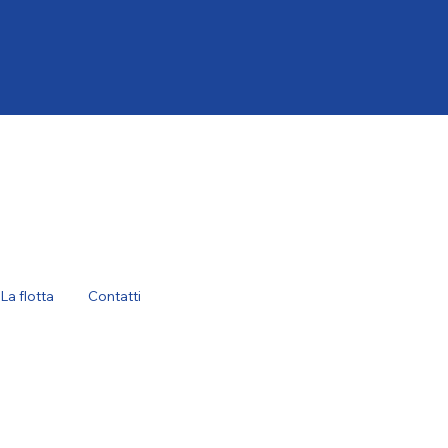
rti s.r.l.
La flotta
Contatti