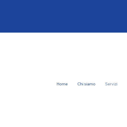
Artuso Autotraspo
Home
Chi siamo
Servizi