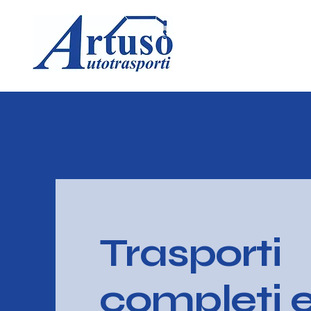
H
Trasporti
completi 